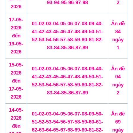
93-94-95-96-97-98
2
2026
17-05-
01-02-03-04-05-06-07-08-09-40-
Ăn đề
2026
41-42-43-45-46-47-48-49-50-51-
84
đến
52-53-54-56-57-58-59-80-81-82-
ngày
19-05-
83-84-85-86-87-89
1
2026
15-05-
01-02-03-04-05-06-07-08-09-40-
Ăn đề
2026
41-42-43-45-46-47-48-49-50-51-
04
đến
52-53-54-56-57-58-59-80-81-82-
ngày
17-05-
83-84-85-86-87-89
2
2026
14-05-
01-02-03-04-05-06-07-08-09-50-
Ăn đề
2026
51-52-53-54-56-57-58-59-60-61-
69
đến
62-63-64-65-67-68-69-80-81-82-
ngày