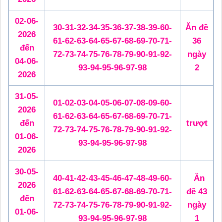
02-06-
30-31-32-34-35-36-37-38-39-60-
Ăn đề
2026
61-62-63-64-65-67-68-69-70-71-
36
đến
72-73-74-75-76-78-79-90-91-92-
ngày
04-06-
93-94-95-96-97-98
2
2026
31-05-
01-02-03-04-05-06-07-08-09-60-
2026
61-62-63-64-65-67-68-69-70-71-
đến
trượt
72-73-74-75-76-78-79-90-91-92-
01-06-
93-94-95-96-97-98
2026
30-05-
40-41-42-43-45-46-47-48-49-60-
Ăn
2026
61-62-63-64-65-67-68-69-70-71-
đề 43
đến
72-73-74-75-76-78-79-90-91-92-
ngày
01-06-
93-94-95-96-97-98
1