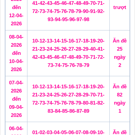
41-42-43-45-46-47-48-49-70-71-
đến
trượt
72-73-74-75-76-78-79-90-91-92-
12-04-
93-94-95-96-97-98
2026
08-04-
10-12-13-14-15-16-17-18-19-20-
Ăn đề
2026
21-23-24-25-26-27-28-29-40-41-
25
đến
42-43-45-46-47-48-49-70-71-72-
ngày
10-04-
73-74-75-76-78-79
2
2026
07-04-
10-12-13-14-15-16-17-18-19-20-
Ăn đề
2026
21-23-24-25-26-27-28-29-70-71-
82
đến
72-73-74-75-76-78-79-80-81-82-
ngày
09-04-
83-84-85-86-87-89
1
2026
06-04-
01-02-03-04-05-06-07-08-09-10-
Ăn đề