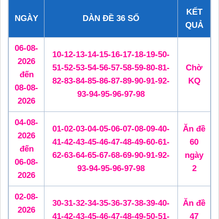
KẾT
NGÀY
DÀN ĐỀ 36 SỐ
QUẢ
06-08-
10-12-13-14-15-16-17-18-19-50-
2026
51-52-53-54-56-57-58-59-80-81-
Chờ
đến
82-83-84-85-86-87-89-90-91-92-
KQ
08-08-
93-94-95-96-97-98
2026
04-08-
01-02-03-04-05-06-07-08-09-40-
Ăn đề
2026
41-42-43-45-46-47-48-49-60-61-
60
đến
62-63-64-65-67-68-69-90-91-92-
ngày
06-08-
93-94-95-96-97-98
2
2026
02-08-
30-31-32-34-35-36-37-38-39-40-
Ăn đề
2026
41-42-43-45-46-47-48-49-50-51-
47