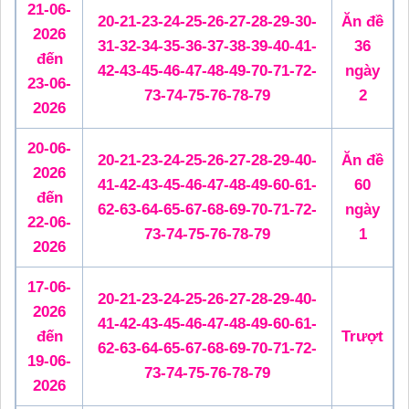
21-06-
20-21-23-24-25-26-27-28-29-30-
Ăn đề
2026
31-32-34-35-36-37-38-39-40-41-
36
đến
42-43-45-46-47-48-49-70-71-72-
ngày
23-06-
73-74-75-76-78-79
2
2026
20-06-
20-21-23-24-25-26-27-28-29-40-
Ăn đề
2026
41-42-43-45-46-47-48-49-60-61-
60
đến
62-63-64-65-67-68-69-70-71-72-
ngày
22-06-
73-74-75-76-78-79
1
2026
17-06-
20-21-23-24-25-26-27-28-29-40-
2026
41-42-43-45-46-47-48-49-60-61-
đến
Trượt
62-63-64-65-67-68-69-70-71-72-
19-06-
73-74-75-76-78-79
2026