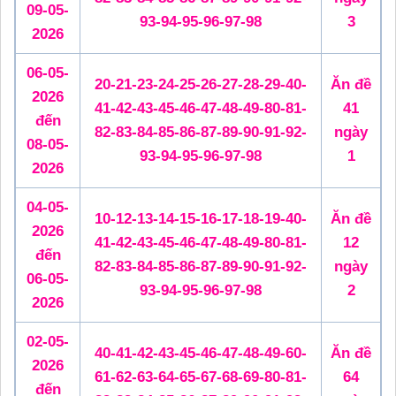
09-05-
93-94-95-96-97-98
3
2026
06-05-
20-21-23-24-25-26-27-28-29-40-
Ăn đề
2026
41-42-43-45-46-47-48-49-80-81-
41
đến
82-83-84-85-86-87-89-90-91-92-
ngày
08-05-
93-94-95-96-97-98
1
2026
04-05-
10-12-13-14-15-16-17-18-19-40-
Ăn đề
2026
41-42-43-45-46-47-48-49-80-81-
12
đến
82-83-84-85-86-87-89-90-91-92-
ngày
06-05-
93-94-95-96-97-98
2
2026
02-05-
40-41-42-43-45-46-47-48-49-60-
Ăn đề
2026
61-62-63-64-65-67-68-69-80-81-
64
đến