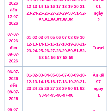
2026
12-13-14-15-16-17-18-19-20-21-
01
đến
23-24-25-26-27-28-29-50-51-52-
ngày
12-07-
53-54-56-57-58-59
2
2026
07-07-
01-02-03-04-05-06-07-08-09-10-
2026
12-13-14-15-16-17-18-19-20-21-
đến
Trượt
23-24-25-26-27-28-29-50-51-52-
09-07-
53-54-56-57-58-59
2026
06-07-
01-02-03-04-05-06-07-08-09-10-
Ăn đề
2026
12-13-14-15-16-17-18-19-20-21-
97
đến
23-24-25-26-27-28-29-90-91-92-
ngày
08-07-
93-94-95-96-97-98
1
2026
05-07-