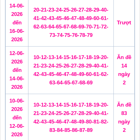
14-06-
20-21-23-24-25-26-27-28-29-40-
2026
41-42-43-45-46-47-48-49-60-61-
đến
Trượt
62-63-64-65-67-68-69-70-71-72-
16-06-
73-74-75-76-78-79
2026
12-06-
10-12-13-14-15-16-17-18-19-20-
Ăn đề
2026
21-23-24-25-26-27-28-29-40-41-
14
đến
42-43-45-46-47-48-49-60-61-62-
ngày
14-06-
63-64-65-67-68-69
2
2026
10-06-
10-12-13-14-15-16-17-18-19-20-
Ăn đề
2026
21-23-24-25-26-27-28-29-40-41-
83
đến
42-43-45-46-47-48-49-80-81-82-
ngày
12-06-
83-84-85-86-87-89
2
2026