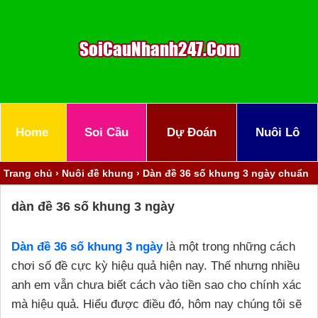
Home
Soi Cầu
Dự Đoán
Nuôi Lô
Trang chủ
›
Nuôi đề khung
›
Dàn đề 36 số khung 3 ngày chuẩn
dàn đề 36 số khung 3 ngày
Dàn đề 36 số khung 3 ngày
là một trong những cách
chơi số đề cực kỳ hiệu quả hiện nay. Thế nhưng nhiều
anh em vẫn chưa biết cách vào tiền sao cho chính xác
mà hiệu quả. Hiểu được điều đó, hôm nay chúng tôi sẽ