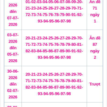
01-02-03-04-05-06-07-08-09-20-
Ăn đề
2026
21-23-24-25-26-27-28-29-70-71-
71
đến
72-73-74-75-76-78-79-90-91-92-
ngày
07-07-
93-94-95-96-97-98
1
2026
03-07-
20-21-23-24-25-26-27-28-29-70-
Ăn đề
2026
71-72-73-74-75-76-78-79-80-81-
87
đến
82-83-84-85-86-87-89-90-91-92-
ngày
05-07-
93-94-95-96-97-98
2
2026
30-06-
20-21-23-24-25-26-27-28-29-70-
2026
71-72-73-74-75-76-78-79-80-81-
đến
Trượt
82-83-84-85-86-87-89-90-91-92-
02-07-
93-94-95-96-97-98
2026