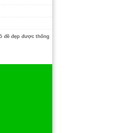
lô đề đẹp được thống