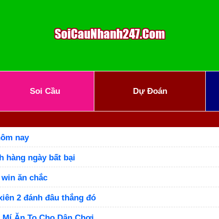
Soi Cầu
Dự Đoán
hôm nay
h hàng ngày bất bại
 win ăn chắc
 xiên 2 đánh đâu thắng đó
t Mí Ăn To Cho Dân Chơi