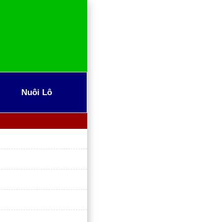
Nuôi Lô