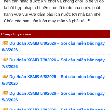
nên cân nhắc trước khi chơi và không chơi lô đề vì đó
là bất hợp pháp, chỉ nên chơi lô tô do nhà nước phát
hành vừa vui vừa đảm bảo ích nước lợi nhà bạn nhé.
Chúc các bạn luôn luôn may mắn và phát tài. !!
Cùng chuyên mục
Dự đoán XSMB 8/8/2026 – Soi cầu miền bắc ngày
8/8/2026
Dự đoán XSMB 7/8/2026 – Soi cầu miền bắc ngày
7/8/2026
Dự đoán XSMB 6/8/2026 – Soi cầu miền bắc ngày
6/8/2026
Dự đoán XSMB 5/8/2026 – Soi cầu miền bắc ngày
5/8/2026