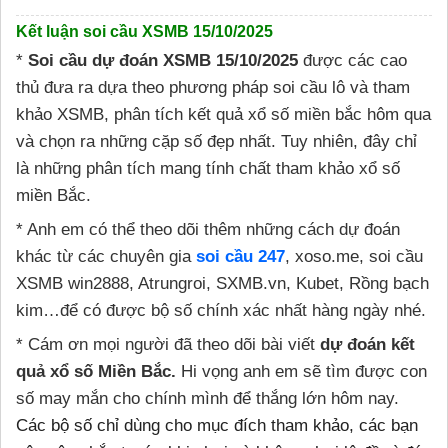
Kết luận soi cầu XSMB 15/10/2025
*
Soi cầu dự đoán XSMB 15/10/2025
được các cao
thủ đưa ra dựa theo phương pháp soi cầu lô và tham
khảo XSMB, phân tích kết quả xổ số miền bắc hôm qua
và chọn ra những cặp số đẹp nhất. Tuy nhiên, đây chỉ
là những phân tích mang tính chất tham khảo xổ số
miền Bắc.
* Anh em có thể theo dõi thêm những cách dự đoán
khác từ các chuyên gia
soi cầu 247
, xoso.me, soi cầu
XSMB win2888, Atrungroi, SXMB.vn, Kubet, Rồng bạch
kim…để có được bộ số chính xác nhất hàng ngày nhé.
* Cám ơn mọi người đã theo dõi bài viết
dự đoán kết
quả xổ số Miền Bắc.
Hi vọng anh em sẽ tìm được con
số may mắn cho chính mình để thắng lớn hôm nay.
Các bộ số chỉ dùng cho mục đích tham khảo, các bạn