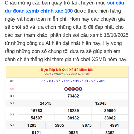
Chào mừng các bạn quay trở lại chuyên mục
soi cầu
dự đoán xsmb chính xác 100
được thực hiện hàng
ngày và hoàn toàn miễn phí. Hôm nay các chuyên gia
sẽ chốt số và lựa chọn những cầu lô đề đẹp nhất cho
các bạn tham khảo, phân tích soi cầu xsmb 15/10/2025
từ những công cụ AI hiện đại nhất hiện nay. Hy vọng
rằng những con số chúng tôi đưa ra sẽ giúp anh em
dành chiến thắng khi tham gia trò chơi XSMB hôm nay.