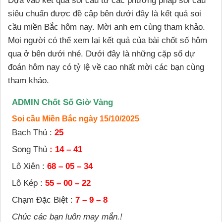
Dựa vào kết quả soi cầu từ các phương pháp soi cầu
siêu chuẩn được đề cập bên dưới đây là kết quả soi
cầu miền Bắc hôm nay. Mời anh em cùng tham khảo.
Mọi người có thể xem lại kết quả của bài chốt số hôm
qua ở bên dưới nhé. Dưới đây là những cặp số dự
đoán hôm nay có tỷ lệ về cao nhất mời các bạn cùng
tham khảo.
ADMIN Chốt Số Giờ Vàng
Soi cầu Miền Bắc
ngày 15/10/2025
Bạch Thủ :
25
Song Thủ
: 14 – 41
Lô Xiên :
68 – 05 – 34
Lô Kép :
55 – 00 – 22
Chạm Đặc Biệt :
7 – 9 – 8
Chúc các bạn luôn may mắn.!